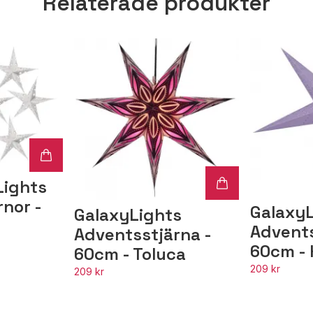
Relaterade produkter
Lights
nor -
Galaxy
GalaxyLights
Advents
Adventsstjärna -
60cm -
60cm - Toluca
209 kr
209 kr