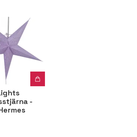
Lights
stjärna -
 Hermes