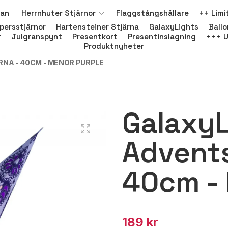
nan
Herrnhuter Stjärnor
Flaggstångshållare
++ Limi
persstjärnor
Hartensteiner Stjärna
GalaxyLights
Ball
r
Julgranspynt
Presentkort
Presentinslagning
+++ U
Produktnyheter
NA - 40CM - MENOR PURPLE
GalaxyL
Advents
40cm -
189 kr