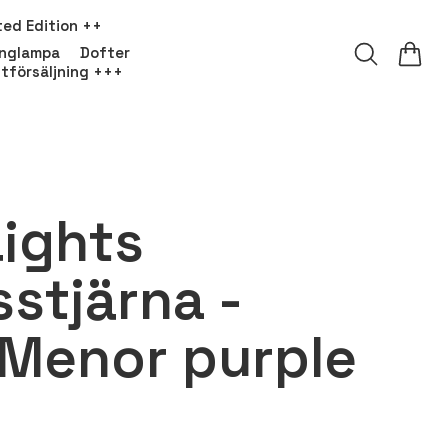
ted Edition ++
onglampa
Dofter
tförsäljning +++
ights
stjärna -
 Menor purple