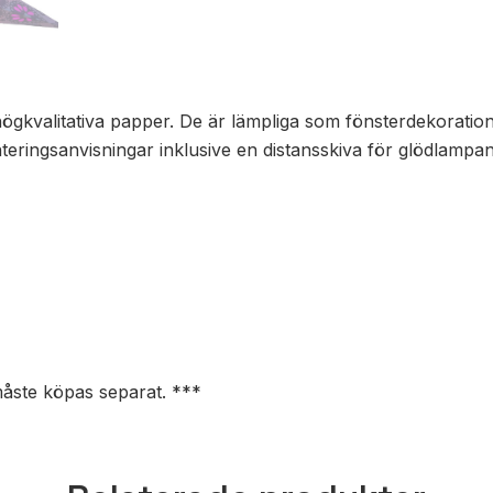
ögkvalitativa papper. De är lämpliga som fönsterdekoration
onteringsanvisningar inklusive en distansskiva för glödlamp
måste köpas separat. ***