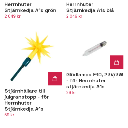
Herrnhuter
Herrnhuter
Stjärnkedja A1s grön
Stjärnkedja A1s blå
2 049 kr
2 049 kr
Glödlampa E10, 23V/3W
- för Herrnhuter
stjärnkedja A1s
Stjärnhållare till
29 kr
julgranstopp - för
Herrnhuter
Stjärnkedja A1s
59 kr