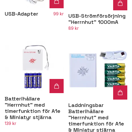
USB-Adapter
99 kr
USB-Strömförsörjning
"Herrnhut" 1000mA
89 kr
Batterihållare
"Herrnhut" med
Laddningsbar
timerfunktion för A1e
Batterihållare
& Miniatyr stjärna
"Herrnhut" med
timerfunktion för A1e
139 kr
& Miniatyr stjärna