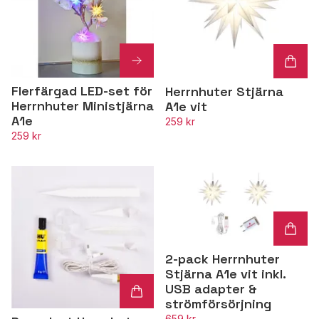
Flerfärgad LED-set för
Herrnhuter Stjärna
Herrnhuter Ministjärna
A1e vit
A1e
259 kr
259 kr
2-pack Herrnhuter
Stjärna A1e vit inkl.
USB adapter &
strömförsörjning
659 kr