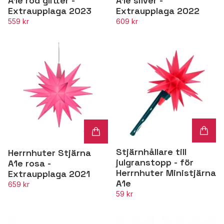
A1e röd glitter -
A1e silver -
Extraupplaga 2023
Extraupplaga 2022
559 kr
609 kr
Stjärnhållare till
Herrnhuter Stjärna
julgranstopp - för
A1e rosa -
Herrnhuter Ministjärna
Extraupplaga 2021
A1e
659 kr
59 kr