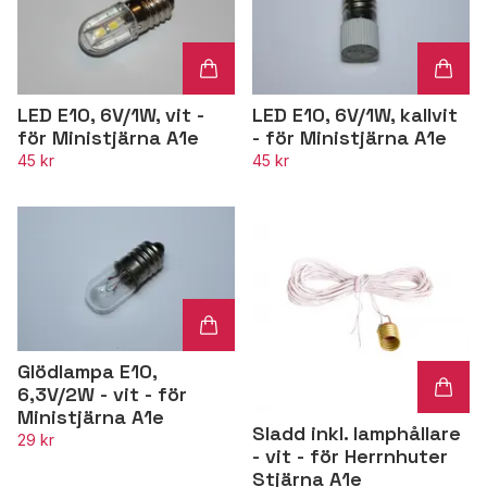
LED E10, 6V/1W, vit -
LED E10, 6V/1W, kallvit
för Ministjärna A1e
- för Ministjärna A1e
45 kr
45 kr
Glödlampa E10,
6,3V/2W - vit - för
Ministjärna A1e
Sladd inkl. lamphållare
29 kr
- vit - för Herrnhuter
Stjärna A1e