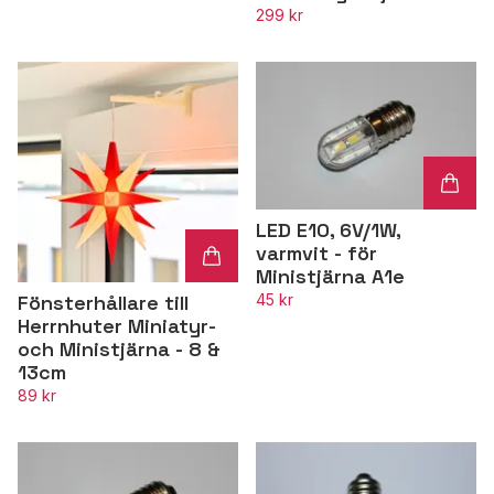
299 kr
LED E10, 6V/1W,
varmvit - för
Ministjärna A1e
45 kr
Fönsterhållare till
Herrnhuter Miniatyr-
och Ministjärna - 8 &
13cm
89 kr