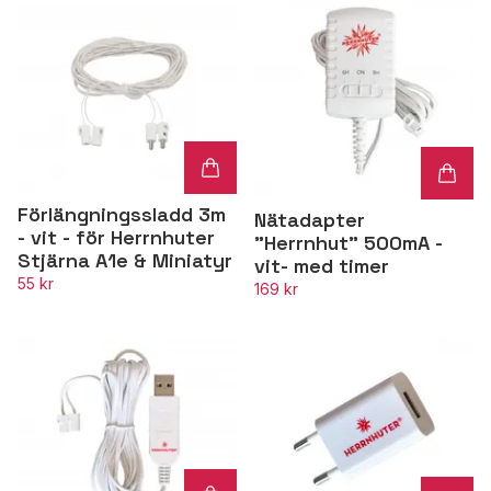
Förlängningssladd 3m
Nätadapter
- vit - för Herrnhuter
"Herrnhut" 500mA -
Stjärna A1e & Miniatyr
vit- med timer
55 kr
169 kr