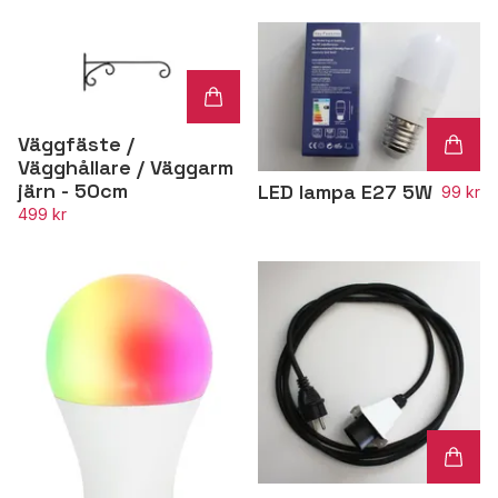
Väggfäste /
Vägghållare / Väggarm
järn - 50cm
LED lampa E27 5W
99 kr
499 kr