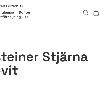
ted Edition ++
onglampa
Dofter
tförsäljning +++
teiner Stjärna
vit