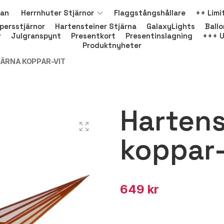
nan
Herrnhuter Stjärnor
Flaggstångshållare
++ Limi
persstjärnor
Hartensteiner Stjärna
GalaxyLights
Ball
r
Julgranspynt
Presentkort
Presentinslagning
+++ U
Produktnyheter
ÄRNA KOPPAR-VIT
Hartens
koppar-
649 kr