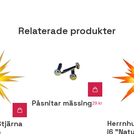
Relaterade produkter
Påsnitar mässing
29 kr
Herrnhu
Stjärna
i6 "Natu
m