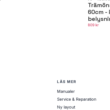
Trämöns
60cm - i
belysn
809 kr
LÄS MER
Manualer
Service & Reparation
Ny layout