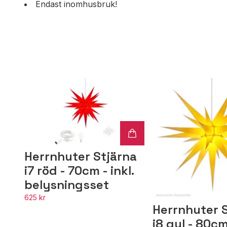
Endast inomhusbruk!
Herrnhuter Stjärna
i7 röd - 70cm - inkl.
belysningsset
625 kr
Herrnhuter 
i8 gul - 80c