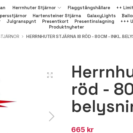
nan
Herrnhuter Stjärnor
Flaggstångshållare
++ Limi
persstjärnor
Hartensteiner Stjärna
GalaxyLights
Ball
r
Julgranspynt
Presentkort
Presentinslagning
+++ U
Produktnyheter
STJÄRNOR
HERRNHUTER STJÄRNA I8 RÖD - 80CM - INKL. BEL
Herrnhu
röd - 80
belysni
665 kr