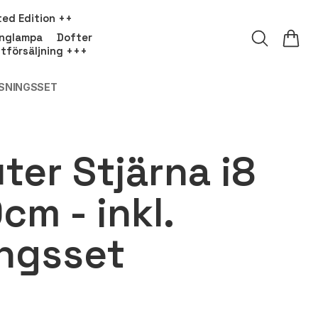
ted Edition ++
onglampa
Dofter
tförsäljning +++
YSNINGSSET
ter Stjärna i8
cm - inkl.
ngsset