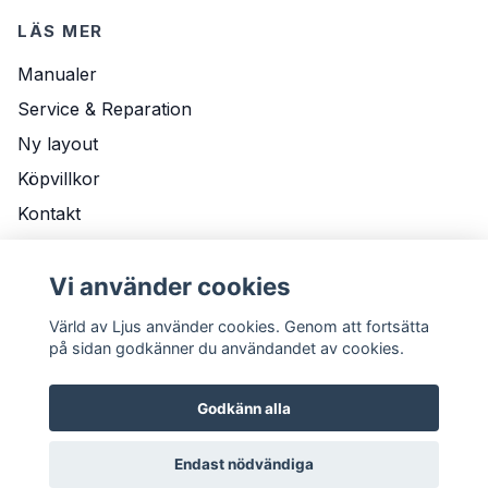
LÄS MER
Manualer
Service & Reparation
Ny layout
Köpvillkor
Kontakt
Om Oss
Vi använder cookies
Leveransvillkor
Värld av Ljus använder cookies. Genom att fortsätta
på sidan godkänner du användandet av cookies.
Godkänn alla
Endast nödvändiga
© 2026 Värld av Ljus
Powered by Quickbutik