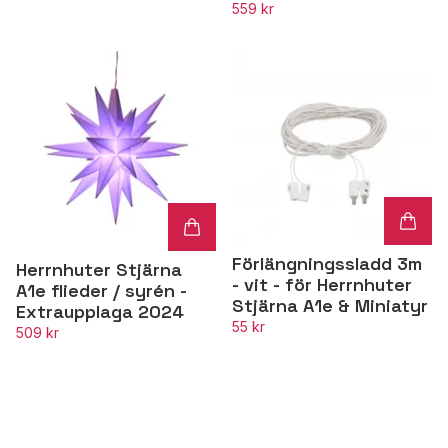
559 kr
Förlängningssladd 3m
Herrnhuter Stjärna
- vit - för Herrnhuter
A1e flieder / syrén -
Stjärna A1e & Miniatyr
Extraupplaga 2024
55 kr
509 kr