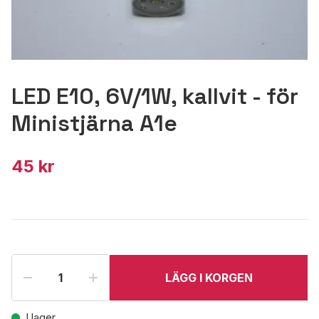
LED E10, 6V/1W, kallvit - för
Ministjärna A1e
45 kr
LÄGG I KORGEN
I lager