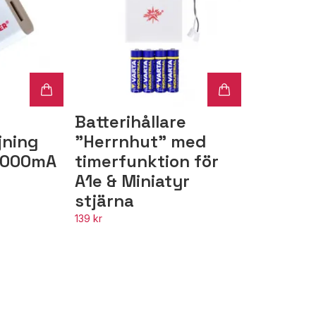
Batterihållare
jning
"Herrnhut" med
1000mA
timerfunktion för
A1e & Miniatyr
stjärna
139 kr