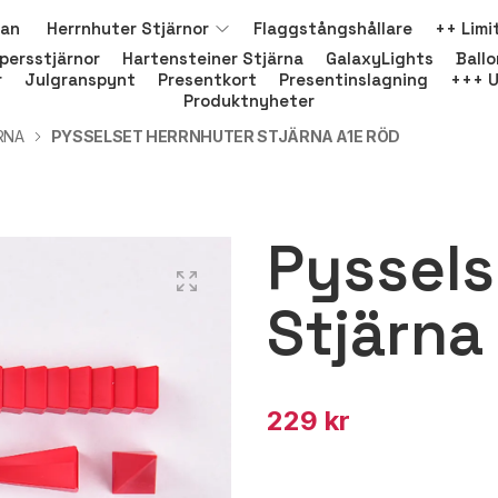
nan
Herrnhuter Stjärnor
Flaggstångshållare
++ Limi
persstjärnor
Hartensteiner Stjärna
GalaxyLights
Ball
r
Julgranspynt
Presentkort
Presentinslagning
+++ U
Produktnyheter
RNA
PYSSELSET HERRNHUTER STJÄRNA A1E RÖD
Pyssels
Stjärna
229 kr