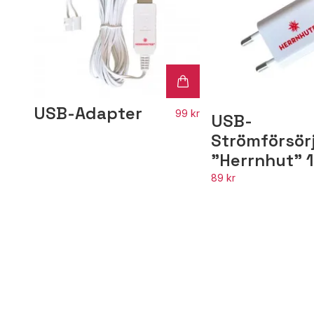
USB-Adapter
99 kr
USB-
Strömförsör
"Herrnhut" 
89 kr