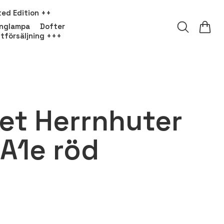
ted Edition ++
onglampa
Dofter
tförsäljning +++
et Herrnhuter
 A1e röd