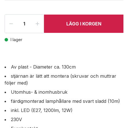
LÄGG I KORGEN
I lager
Av plast - Diameter ca. 130cm
stjärnan är lätt att montera (skruvar och muttrar
följer med)
Utomhus- & inomhusbruk
färdigmonterad lamphållare med svart sladd (10m)
inkl. LED (E27, 1200lm, 12W)
230V