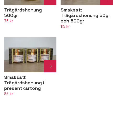
Trägårdshonung
Smaksatt
500gr
Trägårdshonung 50gr
och 500gr
75 kr
115 kr
Smaksatt
Trägårdshonung i
presentkartong
85 kr