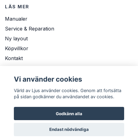
LÄS MER
Manualer
Service & Reparation
Ny layout
Köpvillkor
Kontakt
Om Oss
Leveransvillkor
Vi använder cookies
Värld av Ljus använder cookies. Genom att fortsätta
på sidan godkänner du användandet av cookies.
Godkänn alla
Endast nödvändiga
© 2026 Värld av Ljus
Powered by Quickbutik