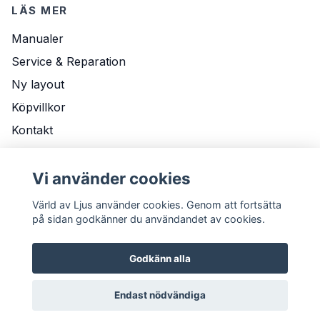
LÄS MER
Manualer
Service & Reparation
Ny layout
Köpvillkor
Kontakt
Om Oss
Leveransvillkor
Vi använder cookies
Värld av Ljus använder cookies. Genom att fortsätta
på sidan godkänner du användandet av cookies.
Godkänn alla
Endast nödvändiga
© 2026 Värld av Ljus
Powered by Quickbutik