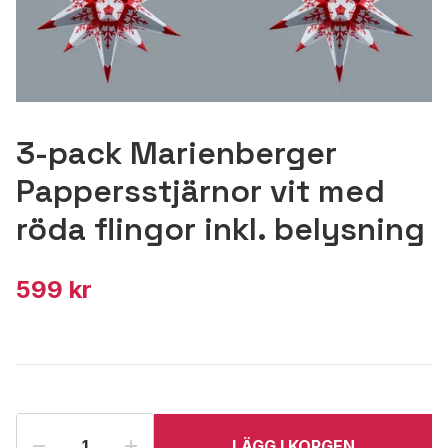
3-pack Marienberger
Pappersstjärnor vit med
röda flingor inkl. belysning
599 kr
LÄGG I KORGEN