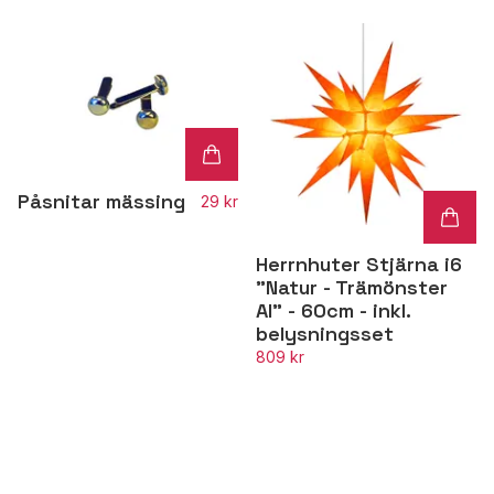
Påsnitar mässing
29 kr
Herrnhuter Stjärna i6
"Natur - Trämönster
Al" - 60cm - inkl.
belysningsset
809 kr