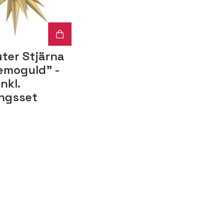
ter Stjärna
lemoguld" -
nkl.
ingsset