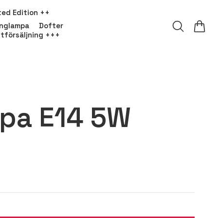
ted Edition ++
onglampa
Dofter
tförsäljning +++
mpa E14 5W