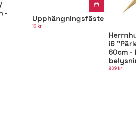
/
n -
Upphängningsfäste
19 kr
Herrnhu
i6 "Pär
60cm - i
belysn
809 kr