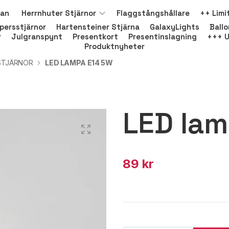
nan
Herrnhuter Stjärnor
Flaggstångshållare
++ Limi
persstjärnor
Hartensteiner Stjärna
GalaxyLights
Ball
r
Julgranspynt
Presentkort
Presentinslagning
+++ U
Produktnyheter
STJÄRNOR
LED LAMPA E14 5W
LED la
89 kr