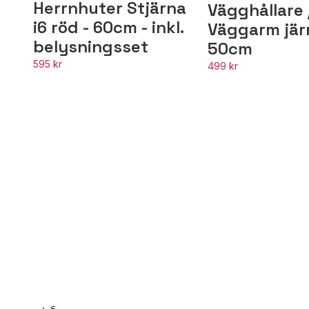
Herrnhuter Stjärna
Vägghållare 
i6 röd - 60cm - inkl.
Väggarm jär
belysningsset
50cm
595 kr
499 kr