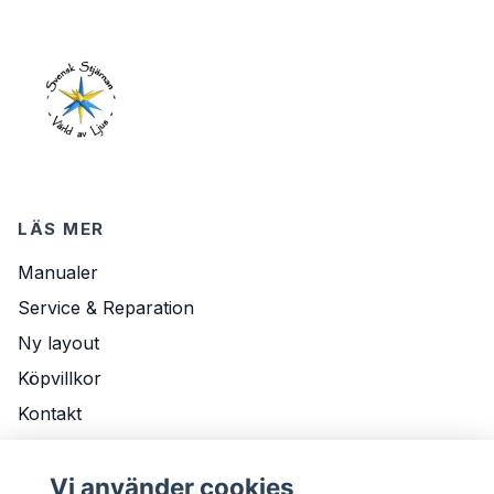
LÄS MER
Manualer
Service & Reparation
Ny layout
Köpvillkor
Kontakt
Om Oss
Vi använder cookies
Leveransvillkor