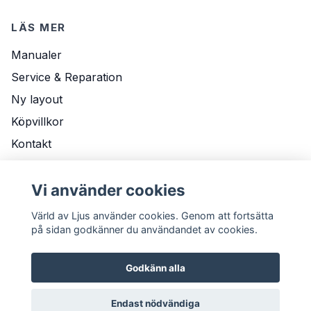
LÄS MER
Manualer
Service & Reparation
Ny layout
Köpvillkor
Kontakt
Om Oss
Vi använder cookies
Leveransvillkor
Värld av Ljus använder cookies. Genom att fortsätta
på sidan godkänner du användandet av cookies.
Godkänn alla
Endast nödvändiga
© 2026 Värld av Ljus
Powered by Quickbutik